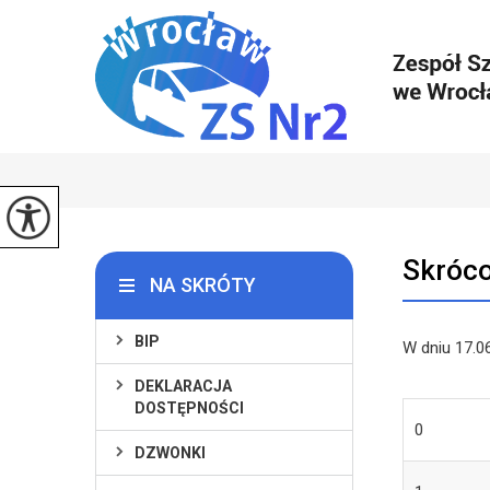
Skróco
NA SKRÓTY
BIP
W dniu 17.0
DEKLARACJA
DOSTĘPNOŚCI
0
DZWONKI