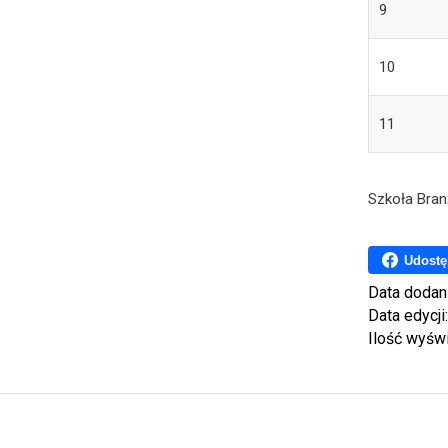
9
10
11
Szkoła Bran
Udostę
Data dodan
Data edycji
Ilość wyśw