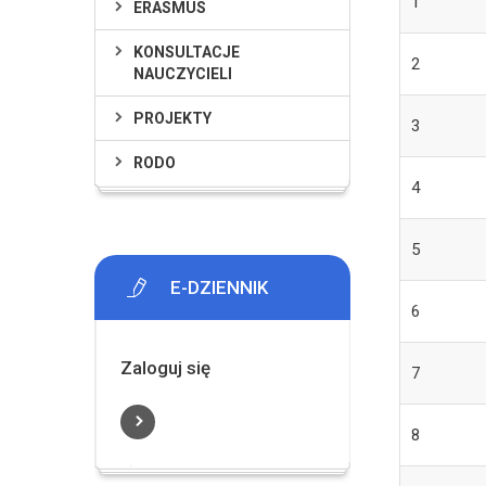
1
ERASMUS
KONSULTACJE
2
NAUCZYCIELI
PROJEKTY
3
RODO
4
5
E-DZIENNIK
6
Zaloguj się
7
8