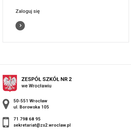
Zaloguj się
ZESPÓŁ SZKÓŁ NR 2
we Wrocławiu
Adres pocztowy:
50-551 Wrocław
ul. Borowska 105
71 798 68 95
sekretariat@zs2.wroclaw.pl