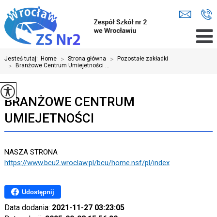
Jesteś tutaj:
Home
>
Strona główna
>
Pozostałe zakładki
>
Branżowe Centrum Umiejetności ...
BRANŻOWE CENTRUM
UMIEJETNOŚCI
NASZA STRONA
https://www.bcu2.wroclaw.pl/bcu/home.nsf/pl/index
Udostępnij
Data dodania:
2021-11-27 03:23:05