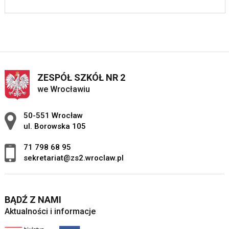
ZESPÓŁ SZKÓŁ NR 2
we Wrocławiu
Adres pocztowy:
50-551 Wrocław
ul. Borowska 105
71 798 68 95
sekretariat@zs2.wroclaw.pl
BĄDŹ Z NAMI
Aktualności i informacje