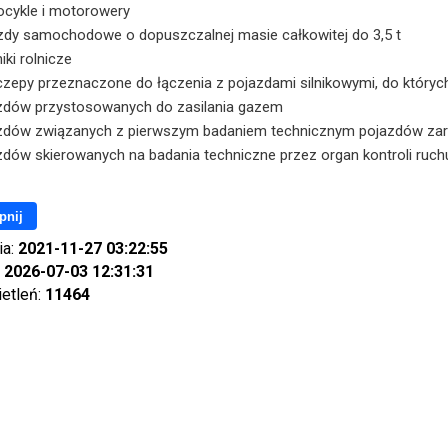
cykle i motorowery
zdy samochodowe o dopuszczalnej masie całkowitej do 3,5 t
iki rolnicze
czepy przeznaczone do łączenia z pojazdami silnikowymi, do któryc
zdów przystosowanych do zasilania gazem
zdów związanych z pierwszym badaniem technicznym pojazdów zare
zdów skierowanych na badania techniczne przez organ kontroli ruc
pnij
ia:
2021-11-27 03:22:55
:
2026-07-03 12:31:31
ietleń:
11464