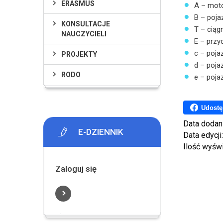
ERASMUS
A – moto
B – poja
KONSULTACJE
T – ciągn
NAUCZYCIELI
E – przy
c – poja
PROJEKTY
d – poja
RODO
e – poja
Udostę
Data dodan
E-DZIENNIK
Data edycji
Ilość wyśw
Zaloguj się