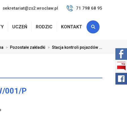
sekretariat@zs2.wroclaw.pl
71 798 68 95
TY
UCZEŃ
RODZIC
KONTAKT
na
>
Pozostałe zakładki
>
Stacja kontroli pojazdów ...
W/001/P
a