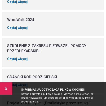
Czytaj więcej
WrocWalk 2024
Czytaj więcej
SZKOLENIE Z ZAKRESU PIERWSZEJ POMOCY
PRZEDLEKARSKIEJ
Czytaj więcej
GDAŃSKI KOD RODZICIELSKI
Czytaj więcej
x
INFORMACJA DOTYCZĄCA PLIKÓW COOKIES
Strona korzysta z plików cookies. Możesz określić warunki
przechowywania lub dostępu do plików cookies w Twojej
przeglądarce.
Projekt Teatralny pt.: „Profilaktyka przez sztukę''