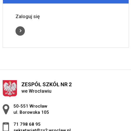
Zaloguj się
ZESPÓŁ SZKÓŁ NR 2
we Wrocławiu
Adres pocztowy:
50-551 Wrocław
ul. Borowska 105
71 798 68 95
sekretariat@zs2.wroclaw.pl