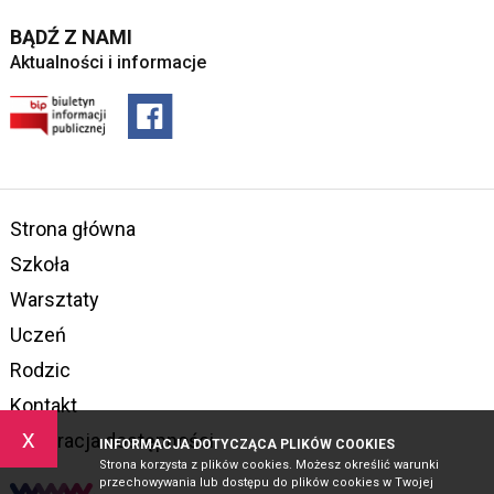
BĄDŹ Z NAMI
Aktualności i informacje
Strona główna
Szkoła
Warsztaty
Uczeń
Rodzic
Kontakt
x
Deklaracja dostępności
INFORMACJA DOTYCZĄCA PLIKÓW COOKIES
Strona korzysta z plików cookies. Możesz określić warunki
przechowywania lub dostępu do plików cookies w Twojej