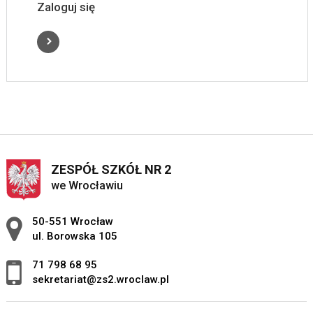
Zaloguj się
ZESPÓŁ SZKÓŁ NR 2
we Wrocławiu
Adres pocztowy:
50-551 Wrocław
ul. Borowska 105
71 798 68 95
sekretariat@zs2.wroclaw.pl